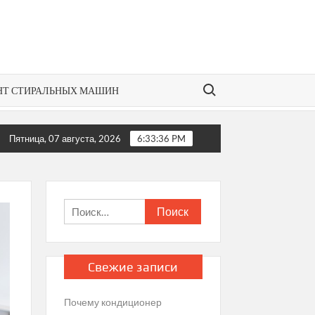
Search for:
НТ СТИРАЛЬНЫХ МАШИН
 кондиционер не регулирует температуру?
Как отремо
Пятница, 07 августа, 2026
6:33:36 PM
Найти:
Свежие записи
Почему кондиционер