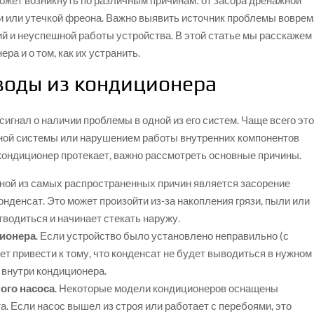
ожет возникнуть по различным причинам: от засора дренажной
 или утечкой фреона. Важно выявить источник проблемы воврем
 и неуспешной работы устройства. В этой статье мы расскажем
а и о том, как их устранить.
воды из кондиционера
игнал о наличии проблемы в одной из его систем. Чаще всего эт
ной системы или нарушением работы внутренних компонентов
кондиционер протекает, важно рассмотреть основные причины.
дной из самых распространенных причин является засорение
онденсат. Это может произойти из-за накопления грязи, пыли или
тводиться и начинает стекать наружу.
ционера
. Если устройство было установлено неправильно (с
ет привести к тому, что конденсат не будет выводиться в нужном
 внутри кондиционера.
ого насоса
. Некоторые модели кондиционеров оснащены
. Если насос вышел из строя или работает с перебоями, это