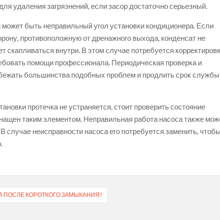
для удаления загрязнений, если засор достаточно серьезный.
 может быть неправильный угол установки кондиционера. Если
орону, противоположную от дренажного выхода, конденсат не
т скапливаться внутри. В этом случае потребуется корректиров
ребовать помощи профессионала. Периодическая проверка и
збежать большинства подобных проблем и продлить срок службы
тановки протечка не устраняется, стоит проверить состояние
снащен таким элементом. Неправильная работа насоса также мож
 В случае неисправности насоса его потребуется заменить, чтоб
.
А ПОСЛЕ КОРОТКОГО ЗАМЫКАНИЯ?