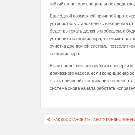
гибкий шланг или специальное средство 
Еще одной возможной причиной протечки
устройство установлено с наклоном в ст
будет вытекать должным образом, а буде
установки кондиционера, что может пот
очистка дренажной системы позволит и
кондиционера.
Если после очистки трубки и проверки ус
дренажного насоса, если кондиционер о
стать причиной скапливания конденсата.
система снова начала работать исправно
Навигация
КАК ВОССТАНОВИТЬ РАБОТУ КОНДИЦИОНЕР
по