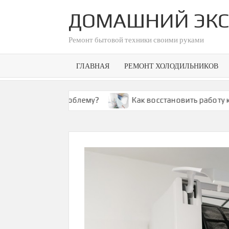
Skip
ДОМАШНИЙ ЭКС
to
content
Ремонт бытовой техники своими руками
ГЛАВНАЯ
РЕМОНТ ХОЛОДИЛЬНИКОВ
ить эту проблему?
Как восстановить работу кондици