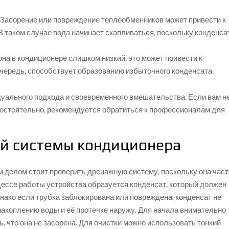
. Засорение или повреждение теплообменников может привести к
 таком случае вода начинает скапливаться, поскольку конденса
она в кондиционере слишком низкий, это может привести к
 очередь, способствует образованию избыточного конденсата.
дуального подхода и своевременного вмешательства. Если вам н
мостоятельно, рекомендуется обратиться к профессионалам для
й системы кондиционера
м делом стоит проверить дренажную систему, поскольку она част
цессе работы устройства образуется конденсат, который должен
нако если трубка заблокирована или повреждена, конденсат не
 накоплению воды и её протечке наружу. Для начала внимательно
, что она не засорена. Для очистки можно использовать тонкий