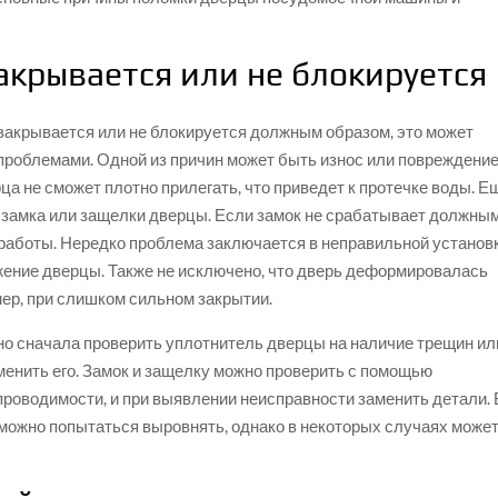
акрывается или не блокируется
акрывается или не блокируется должным образом, это может
проблемами. Одной из причин может быть износ или повреждени
ца не сможет плотно прилегать, что приведет к протечке воды. Е
 замка или защелки дверцы. Если замок не срабатывает должны
 работы. Нередко проблема заключается в неправильной установ
жение дверцы. Также не исключено, что дверь деформировалась
ер, при слишком сильном закрытии.
жно сначала проверить уплотнитель дверцы на наличие трещин ил
аменить его. Замок и защелку можно проверить с помощью
проводимости, и при выявлении неисправности заменить детали. 
 можно попытаться выровнять, однако в некоторых случаях може