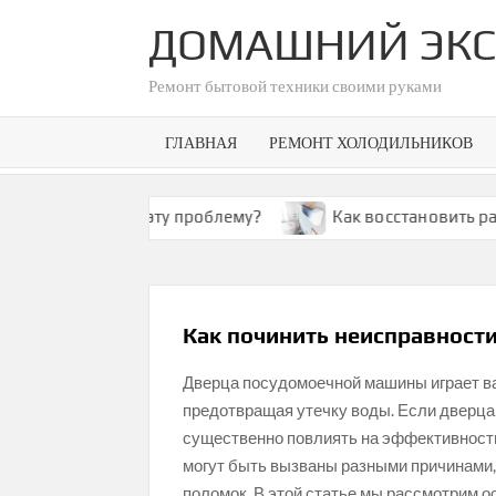
Skip
ДОМАШНИЙ ЭКС
to
content
Ремонт бытовой техники своими руками
ГЛАВНАЯ
РЕМОНТ ХОЛОДИЛЬНИКОВ
как решить эту проблему?
Как восстановить работу
Как починить неисправнос
Дверца посудомоечной машины играет ва
предотвращая утечку воды. Если дверца
существенно повлиять на эффективность
могут быть вызваны разными причинами,
поломок. В этой статье мы рассмотрим