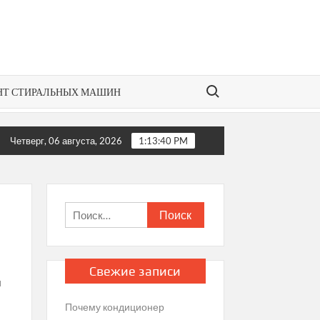
Search for:
НТ СТИРАЛЬНЫХ МАШИН
ть, если кондиционер не регулирует температуру?
Как
Четверг, 06 августа, 2026
1:13:41 PM
Найти:
Свежие записи
ы
Почему кондиционер