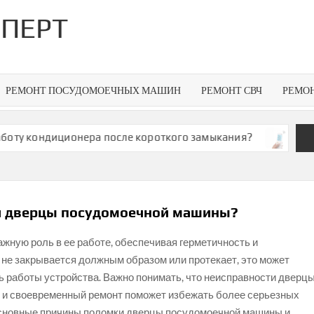
ПЕРТ
РЕМОНТ ПОСУДОМОЕЧНЫХ МАШИН
РЕМОНТ СВЧ
РЕМО
 кондиционера после короткого замыкания?
Что дела
ти дверцы посудомоечной машины?
жную роль в ее работе, обеспечивая герметичность и
 не закрывается должным образом или протекает, это может
 работы устройства. Важно понимать, что неисправности дверц
 и своевременный ремонт поможет избежать более серьезных
 основные причины поломки дверцы посудомоечной машины и