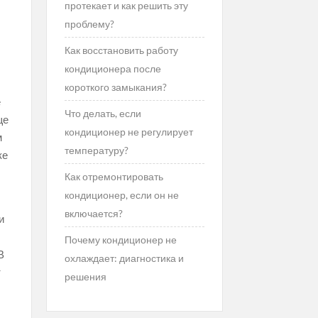
протекает и как решить эту
проблему?
Как восстановить работу
кондиционера после
короткого замыкания?
е
Что делать, если
ще
кондиционер не регулирует
м
температуру?
ке
Как отремонтировать
кондиционер, если он не
включается?
и
Почему кондиционер не
В
охлаждает: диагностика и
т
решения