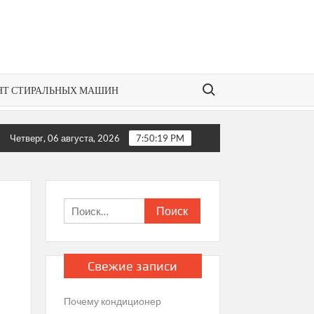
Search for:
НТ СТИРАЛЬНЫХ МАШИН
если кондиционер не регулирует температуру?
Как от
Четверг, 06 августа, 2026
7:50:19 PM
Найти:
Свежие записи
Почему кондиционер