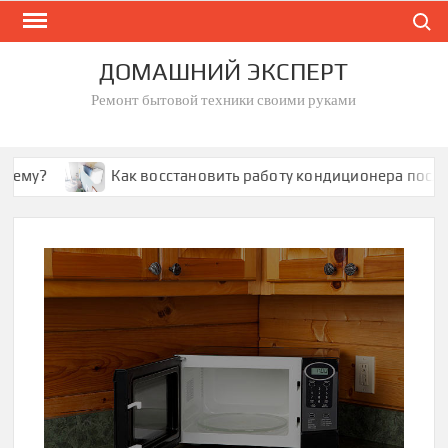
Skip
Search
to
content
ДОМАШНИЙ ЭКСПЕРТ
Ремонт бытовой техники своими руками
у?
Как восстановить работу кондиционера после кор