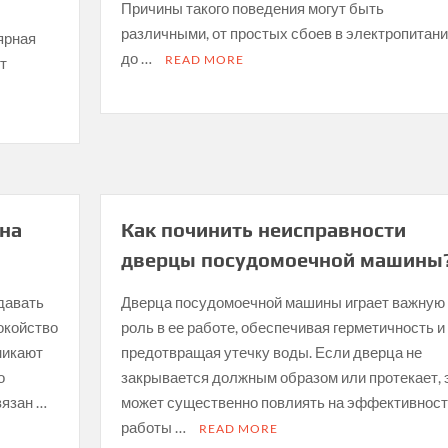
Причины такого поведения могут быть
различными, от простых сбоев в электропитан
ярная
до …
READ MORE
т
на
Как починить неисправности
дверцы посудомоечной машины
давать
Дверца посудомоечной машины играет важную
окойство
роль в ее работе, обеспечивая герметичность и
никают
предотвращая утечку воды. Если дверца не
о
закрывается должным образом или протекает, 
вязан …
может существенно повлиять на эффективност
работы …
READ MORE