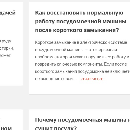
одачей
Как восстановить нормальную
работу посудомоечной машины
после короткого замыкания?
о ряду
Короткое замыкание в электрической системе
стирки.
посудомоечной машины — это серьезная
может
проблема, которая может нарушить ее работу и
,
повредить ключевые компоненты. Если после
короткого замыкания посудомойка не включает
не выполняет свои …
READ MORE
ю
Почему посудомоечная машина 
аном
сушит посуду?