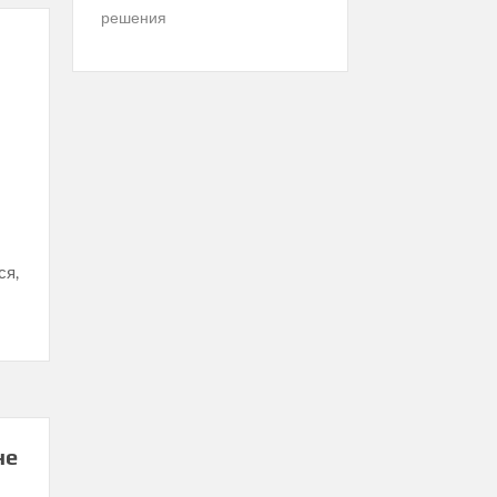
решения
ся,
не