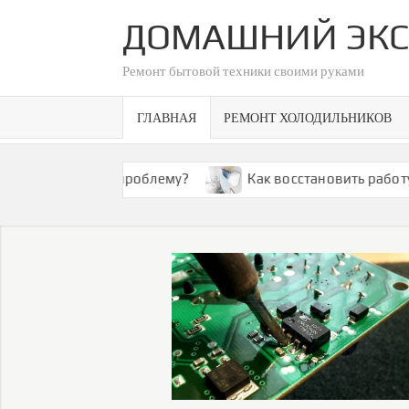
Skip
ДОМАШНИЙ ЭКС
to
content
Ремонт бытовой техники своими руками
ГЛАВНАЯ
РЕМОНТ ХОЛОДИЛЬНИКОВ
ешить эту проблему?
Как восстановить работу конди