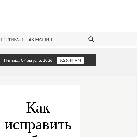
Search for:
НТ СТИРАЛЬНЫХ МАШИН
ли кондиционер не регулирует температуру?
Как отре
Пятница, 07 августа, 2026
6:26:44 AM
Как
исправить