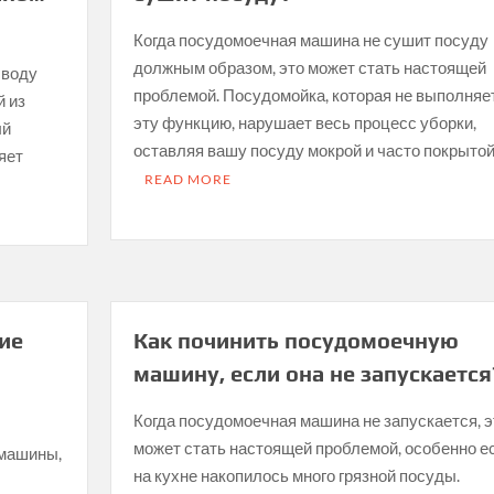
Когда посудомоечная машина не сушит посуду
должным образом, это может стать настоящей
 воду
проблемой. Посудомойка, которая не выполняе
й из
эту функцию, нарушает весь процесс уборки,
ый
оставляя вашу посуду мокрой и часто покрытой
яет
READ MORE
ие
Как починить посудомоечную
машину, если она не запускается
Когда посудомоечная машина не запускается, э
может стать настоящей проблемой, особенно е
 машины,
на кухне накопилось много грязной посуды.
и