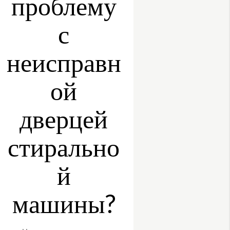
проблему
с
неисправн
ой
дверцей
стирально
й
машины?